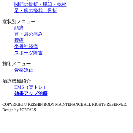
関節の骨折・脱臼・捻挫
足・腕の怪我、骨折
症状別メニュー
頭痛
首・肩の痛み
腰痛
坐骨神経痛
スポーツ障害
施術メニュー
骨盤矯正
治療機械紹介
EMS（楽トレ）
効果アップ治療
COPYRIGHT© KEISHIN BODY MAINTENANCE ALL RIGHTS RESERVED.
Design by PORTALS