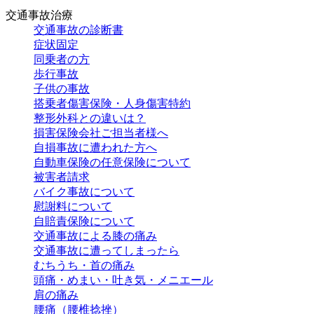
交通事故治療
交通事故の診断書
症状固定
同乗者の方
歩行事故
子供の事故
搭乗者傷害保険・人身傷害特約
整形外科との違いは？
損害保険会社ご担当者様へ
自損事故に遭われた方へ
自動車保険の任意保険について
被害者請求
バイク事故について
慰謝料について
自賠責保険について
交通事故による膝の痛み
交通事故に遭ってしまったら
むちうち・首の痛み
頭痛・めまい・吐き気・メニエール
肩の痛み
腰痛（腰椎捻挫）