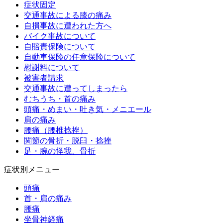
症状固定
交通事故による膝の痛み
自損事故に遭われた方へ
バイク事故について
自賠責保険について
自動車保険の任意保険について
慰謝料について
被害者請求
交通事故に遭ってしまったら
むちうち・首の痛み
頭痛・めまい・吐き気・メニエール
肩の痛み
腰痛（腰椎捻挫）
関節の骨折・脱臼・捻挫
足・腕の怪我、骨折
症状別メニュー
頭痛
首・肩の痛み
腰痛
坐骨神経痛