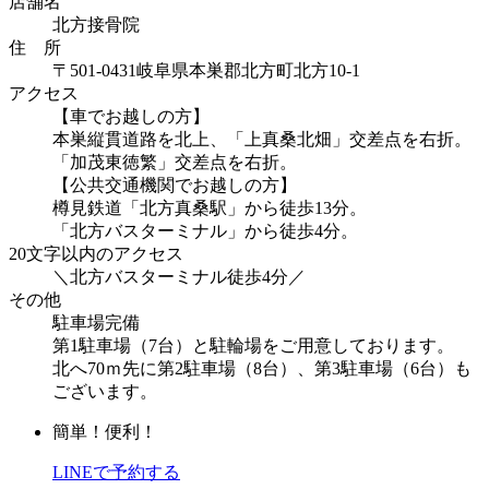
店舗名
北方接骨院
住 所
〒501-0431岐阜県本巣郡北方町北方10-1
アクセス
【車でお越しの方】
本巣縦貫道路を北上、「上真桑北畑」交差点を右折。
「加茂東徳繁」交差点を右折。
【公共交通機関でお越しの方】
樽見鉄道「北方真桑駅」から徒歩13分。
「北方バスターミナル」から徒歩4分。
20文字以内のアクセス
＼北方バスターミナル徒歩4分／
その他
駐車場完備
第1駐車場（7台）と駐輪場をご用意しております。
北へ70ｍ先に第2駐車場（8台）、第3駐車場（6台）も
ございます。
簡単！便利！
LINEで予約する