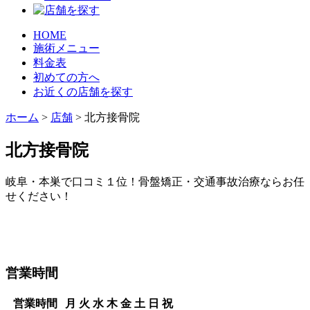
HOME
施術メニュー
料金表
初めての方へ
お近くの店舗を探す
ホーム
>
店舗
>
北方接骨院
北方接骨院
岐阜・本巣で口コミ１位！骨盤矯正・交通事故治療ならお任
せください！
営業時間
営業時間
月
火
水
木
金
土
日
祝