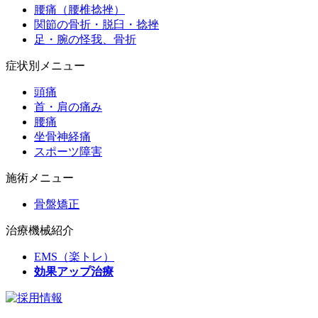
腰痛（腰椎捻挫）
関節の骨折・脱臼・捻挫
足・腕の怪我、骨折
症状別メニュー
頭痛
首・肩の痛み
腰痛
坐骨神経痛
スポーツ障害
施術メニュー
骨盤矯正
治療機械紹介
EMS（楽トレ）
効果アップ治療