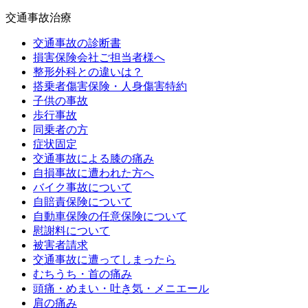
交通事故治療
交通事故の診断書
損害保険会社ご担当者様へ
整形外科との違いは？
搭乗者傷害保険・人身傷害特約
子供の事故
歩行事故
同乗者の方
症状固定
交通事故による膝の痛み
自損事故に遭われた方へ
バイク事故について
自賠責保険について
自動車保険の任意保険について
慰謝料について
被害者請求
交通事故に遭ってしまったら
むちうち・首の痛み
頭痛・めまい・吐き気・メニエール
肩の痛み