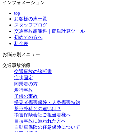
インフォメーション
top
お客様の声一覧
スタッフブログ
交通事故慰謝料｜簡単計算ツール
初めての方へ
料金表
お悩み別メニュー
交通事故治療
交通事故の診断書
症状固定
同乗者の方
歩行事故
子供の事故
搭乗者傷害保険・人身傷害特約
整形外科との違いは？
損害保険会社ご担当者様へ
自損事故に遭われた方へ
自動車保険の任意保険について