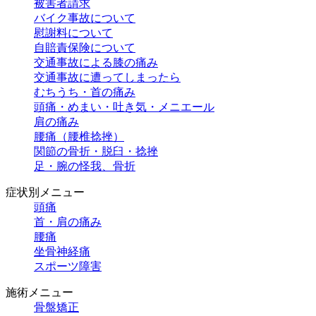
被害者請求
バイク事故について
慰謝料について
自賠責保険について
交通事故による膝の痛み
交通事故に遭ってしまったら
むちうち・首の痛み
頭痛・めまい・吐き気・メニエール
肩の痛み
腰痛（腰椎捻挫）
関節の骨折・脱臼・捻挫
足・腕の怪我、骨折
症状別メニュー
頭痛
首・肩の痛み
腰痛
坐骨神経痛
スポーツ障害
施術メニュー
骨盤矯正